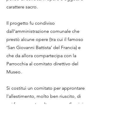
carattere sacro.
Il progetto fu condiviso
dall’amministrazione comunale che
prestò alcune opere (tra cui il famoso
‘San Giovanni Battista’ del Francia) e
che da allora compartecipa con la
Parrocchia al comitato direttivo del
Museo.
Si costituì un comitato per approntare
l’allestimento, molto ben riuscito, di
cui fecero parte, oltre a mons. Sazzini,
la dottoressa Patrizia Cremonini e il
prof. De Marchi delle Belle Arti .