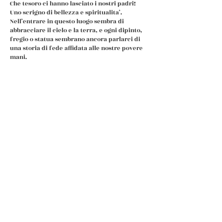
Che tesoro ci hanno lasciato i nostri padri!
Uno scrigno di bellezza e spiritualita’.
Nell’entrare in questo luogo sembra di
abbracciare il cielo e la terra, e ogni dipinto,
fregio o statua sembrano ancora parlarci di
una storia di fede affidata alle nostre povere
mani.