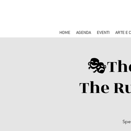
HOME
AGENDA
EVENTI
ARTE E 
🎭​Th
The Ru
Spet