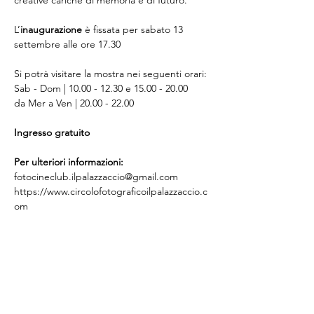
creative cariche di memoria e di futuro.
L’
inaugurazione
 è fissata per sabato 13 
settembre alle ore 17.30
Si potrà visitare la mostra nei seguenti orari:
Sab - Dom | 10.00 - 12.30 e 15.00 - 20.00
da Mer a Ven | 20.00 - 22.00
Ingresso gratuito
Per ulteriori informazioni:
fotocineclub.ilpalazzaccio@gmail.com
https://www.circolofotograficoilpalazzaccio.c
om
Condividi questo evento