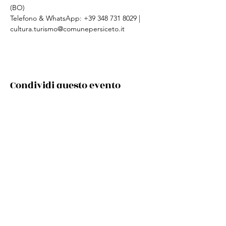
(BO)
Telefono & WhatsApp: +39 348 731 8029 | 
cultura.turismo@comunepersiceto.it
Condividi questo evento
Via Cento, 9/a, 40017 San Giovanni in Persiceto BO