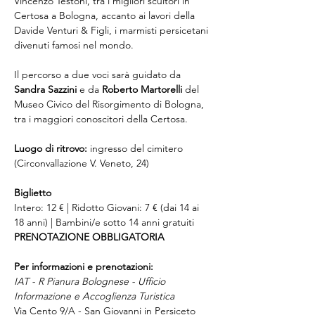
Vincenzo Testoni, tra i migliori scultori in 
Certosa a Bologna, accanto ai lavori della 
Davide Venturi & Figli, i marmisti persicetani 
divenuti famosi nel mondo. 
Il percorso a due voci sarà guidato da 
Sandra Sazzini
 e da 
Roberto Martorelli
 del 
Museo Civico del Risorgimento di Bologna, 
tra i maggiori conoscitori della Certosa.
Luogo di ritrovo:
 ingresso del cimitero 
(Circonvallazione V. Veneto, 24)
Biglietto
Intero: 12 € | Ridotto Giovani: 7 € (dai 14 ai 
18 anni) | Bambini/e sotto 14 anni gratuiti
PRENOTAZIONE OBBLIGATORIA
Per informazioni e prenotazioni:
IAT - R Pianura Bolognese - Ufficio 
Informazione e Accoglienza Turistica
Via Cento 9/A - San Giovanni in Persiceto 