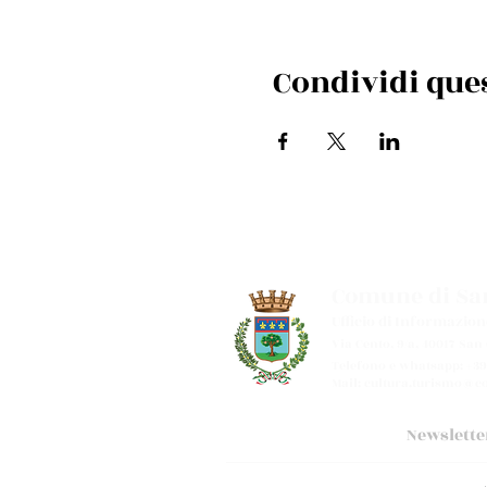
Condividi que
Comune di San
Ufficio di Informazion
Via Cento, 9/a, 40017 San
Telefono e whatsapp: +39
Mail:
cultura.turismo@co
Newslette