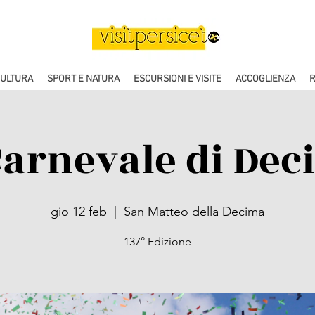
CULTURA
SPORT E NATURA
ESCURSIONI E VISITE
ACCOGLIENZA
R
Carnevale di Dec
gio 12 feb
  |  
San Matteo della Decima
137° Edizione