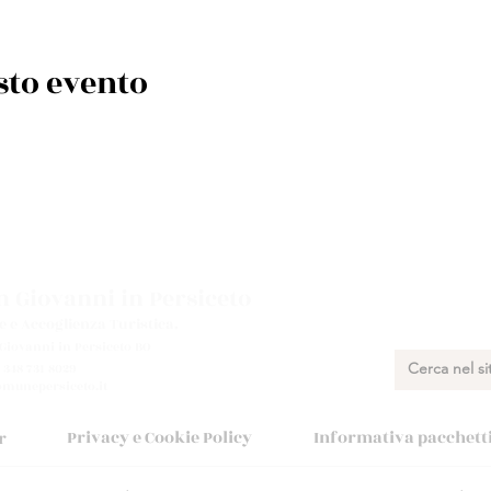
sto evento
 Giovanni in Persiceto
e e Accoglienza Turistica.
 Giovanni in Persiceto BO
 348 731 8029
munepersiceto.it
Privacy e Cookie Policy
Informativa pacchetti 
r