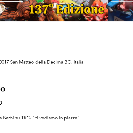
0017 San Matteo della Decima BO, Italia
to
O
a Barbi su TRC- "ci vediamo in piazza"